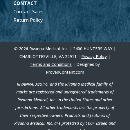
CONTACT
Contact Sales
Return Policy
© 2026 Rivanna Medical, Inc. | 2400 HUNTERS WAY |
CHARLOTTESVILLE, VA 22911 |
Privacy Policy
|
Terms and Conditions
| Designed by
ProvenContent.com
RIVANNA, Accuro, and the Rivanna Medical family of
marks are registered and unregistered trademarks of
Rivanna Medical, Inc. in the United States and other
jurisdictions. All other trademarks are the property of
their respective owners. Products and features of
Rivanna Medical, Inc. are protected by 100+ issued and