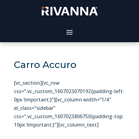
Carro Accuro
[vc_section][vc_row
css=”.vc_custom_1607023070192{padding-left:
0px !important;}”][vc_column width=”1/4″
el_class=”sidebar”
css=”.vc_custom_1607023806750{padding-top:
10px !important;}”][vc_column_text]